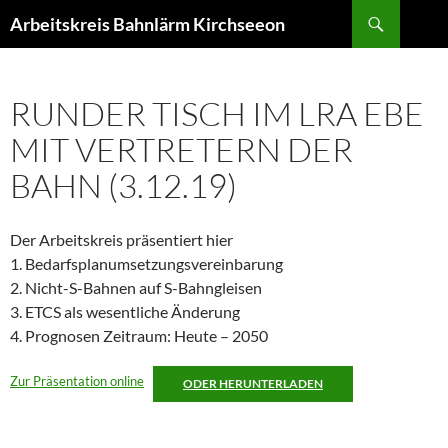
Zum
Suchen
Arbeitskreis Bahnlärm Kirchseeon
Inhalt
springen
RUNDER TISCH IM LRA EBE
MIT VERTRETERN DER
BAHN (3.12.19)
Der Arbeitskreis präsentiert hier
1. Bedarfsplanumsetzungsvereinbarung
2. Nicht-S-Bahnen auf S-Bahngleisen
3. ETCS als wesentliche Änderung
4. Prognosen Zeitraum: Heute – 2050
Zur Präsentation online
ODER HERUNTERLADEN